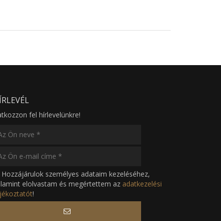
ÍRLEVÉL
atkozzon fel hírlevelünkre!
Hozzájárulok személyes adataim kezeléséhez,
alamint elolvastam és megértettem az
adatkezelési
jékoztatót
!