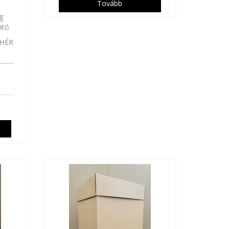
Tovább
g
ató
EHÉR