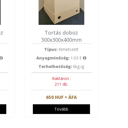
oz
Tortás doboz
300x300x400mm
Típus:
Kimetszett
Anyagminőség:
1.03 E
Terhelhetőség:
6kg-ig
Raktáron :
211 db.
650 HUF + ÁFA
Tovább