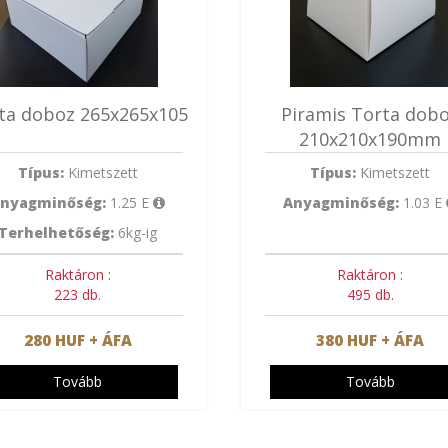
ta doboz 265x265x105
Piramis Torta dob
210x210x190mm
Típus:
Kimetszett
Típus:
Kimetszett
nyagminőség:
1.25 E
Anyagminőség:
1.03 E
Terhelhetőség:
6kg-ig
Raktáron :
Raktáron :
223 db.
495 db.
280 HUF + ÁFA
380 HUF + ÁFA
Tovább
Tovább