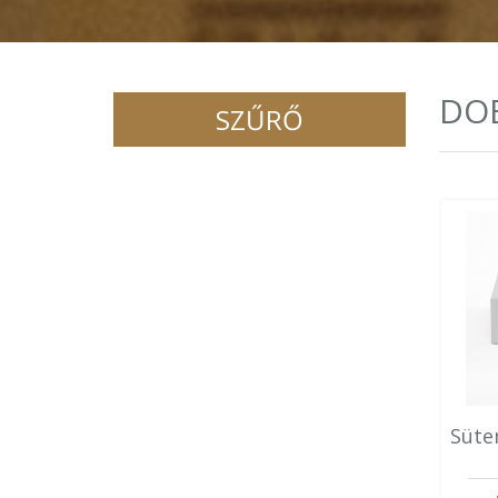
DO
SZŰRŐ
Süte