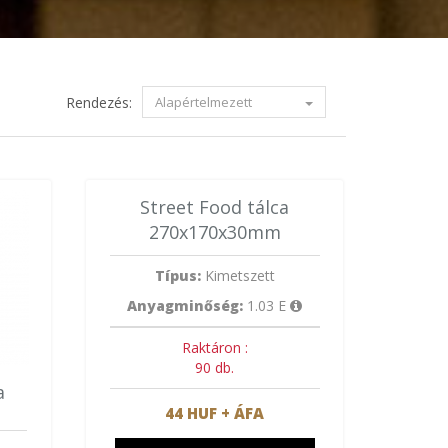
Rendezés:
Alapértelmezett
Street Food tálca
270x170x30mm
Típus:
Kimetszett
Anyagminőség:
1.03 E
Raktáron :
90 db.
a
44 HUF + ÁFA