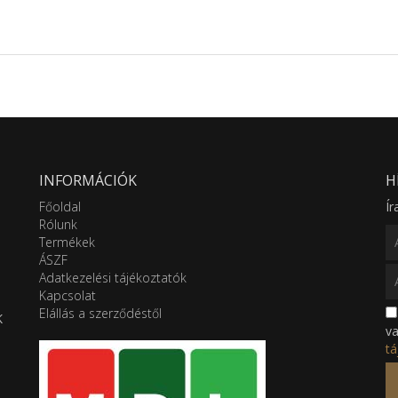
INFORMÁCIÓK
H
Főoldal
Ír
Rólunk
Termékek
ÁSZF
Adatkezelési tájékoztatók
Kapcsolat
Elállás a szerződéstől
K
v
tá