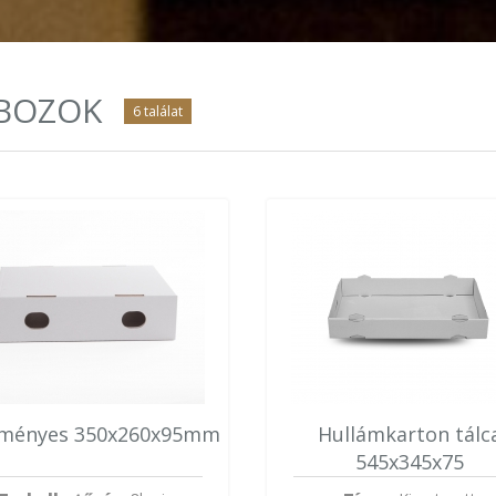
BOZOK
6
találat
ményes 350x260x95mm
Hullámkarton tálc
545x345x75