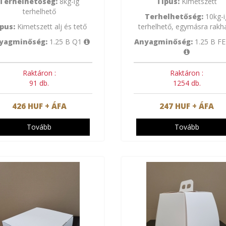
Terhelhetőség:
8kg-ig
Típus:
Kimetszett
terhelhető
Terhelhetőség:
10kg-i
pus:
Kimetszett alj és tető
terhelhető, egymásra rakh
yagminőség:
1.25 B Q1
Anyagminőség:
1.25 B F
Raktáron :
Raktáron :
91 db.
1254 db.
426 HUF + ÁFA
247 HUF + ÁFA
Tovább
Tovább